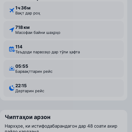
1 ⁠ч 36 ⁠м
Вақт дар роҳ
718 км
Масофаи байни шаҳрҳо
114
Теъдоди парвозҳо дар тӯли ҳафта
05:55
Барвақттарин рейс
22:15
Дертарин рейс
Чиптаҳои арзон
Нархҳое, ки истифодабарандагон дар 48 соати ахир
пайдо кардаанд