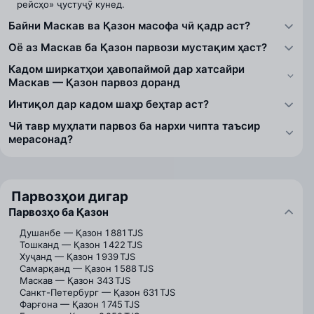
рейсҳо» ҷустуҷӯ кунед.
Байни Маскав ва Қазон масофа чӣ қадр аст?
Оё аз Маскав ба Қазон парвози мустақим ҳаст?
Кадом ширкатҳои ҳавопаймоӣ дар хатсайри
Маскав — Қазон парвоз доранд
Интиқол дар кадом шаҳр беҳтар аст?
Чӣ тавр муҳлати парвоз ба нархи чипта таъсир
мерасонад?
Парвозҳои дигар
Парвозҳо ба Қазон
Душанбе — Қазон
1 881 TJS
Тошканд — Қазон
1 422 TJS
Хуҷанд — Қазон
1 939 TJS
Самарқанд — Қазон
1 588 TJS
Маскав — Қазон
343 TJS
Санкт-Петербург — Қазон
631 TJS
Фарғона — Қазон
1 745 TJS