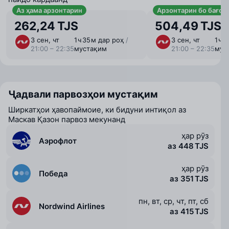
Аз ҳама арзонтарин
Арзонтарин бо бағоҷ
262,24 TJS
504,49 TJS
3 сен, чт
1 ⁠ч 35 ⁠м дар роҳ
/
3 сен, чт
1 ⁠ч
21:00 – 22:35
мустақим
21:00 – 22:35
мус
Ҷадвали парвозҳои мустақим
Ширкатҳои ҳавопаймоие, ки бидуни интиқол аз
Маскав Қазон парвоз мекунанд
ҳар рӯз
Аэрофлот
аз 448 TJS
ҳар рӯз
Победа
аз 351 TJS
пн, вт, ср, чт, пт, сб
Nordwind Airlines
аз 415 TJS