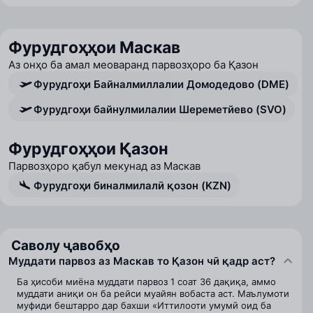
Фурудгоҳҳои Маскав
Аз онҳо ба амал меоваранд парвозҳоро ба Қазон
Фурудгоҳи Байналмиллалии Домодедово (DME)
Фурудгоҳи байнулмилалии Шереметйево (SVO)
Фурудгоҳҳои Қазон
Парвозҳоро қабул мекунад аз Маскав
Фурудгоҳи биналмилалӣ қозон (KZN)
Саволу ҷавобҳо
Муддати парвоз аз Маскав то Қазон чӣ қадр аст?
Ба ҳисоби миёна муддати парвоз 1 соат 36 дақиқа, аммо
муддати аниқи он ба рейси муайян вобаста аст. Маълумоти
муфиди бештарро дар бахши «Иттилооти умумӣ оид ба