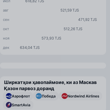
июл
618,82 TJS
авг
521,59 TJS
сен
471,92 TJS
окт
512,26 TJS
ноя
573,93 TJS
дек
634,04 TJS
Ширкатҳои ҳавопаймоие, ки аз Маскав
Қазон парвоз доранд
Аэрофлот
Победа
Nordwind Airlines
SmartAvia