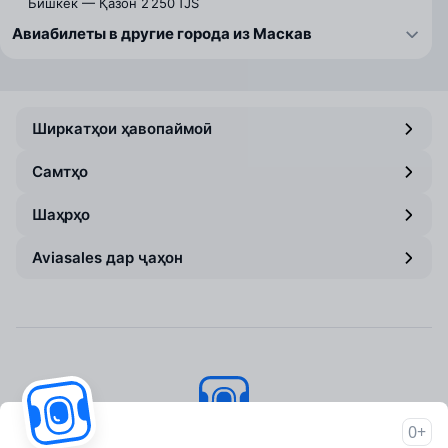
Бишкек — Қазон
2 250 TJS
Авиабилеты в другие города из Маскав
Ширкатҳои ҳавопаймоӣ
Самтҳо
Шаҳрҳо
Aviasales дар ҷаҳон
0+
Aviasales
© 2007–2026