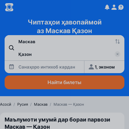
Чиптаҳои ҳавопаймоӣ
аз Маскав Қазон
Санаҳоро интихоб кардан
1, эконом
Найти билеты
Асосӣ
/
Русия
/
Маскав
/
Маскав — Қазон
Маълумоти умумӣ дар бораи парвози
Маскав — Қазон