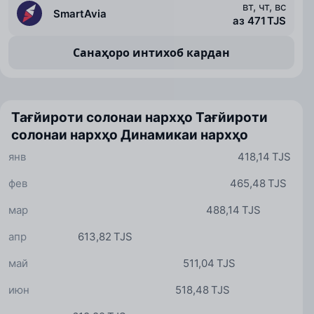
вт, чт, вс
SmartAvia
аз 471 TJS
Санаҳоро интихоб кардан
Тағйироти солонаи нархҳо
Тағйироти
солонаи нархҳо
Динамикаи нархҳо
янв
418,14 TJS
фев
465,48 TJS
мар
488,14 TJS
апр
613,82 TJS
май
511,04 TJS
июн
518,48 TJS