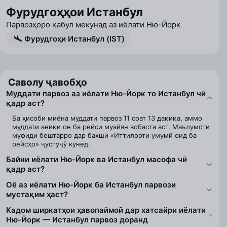
Фурудгоҳҳои Истанбул
Парвозҳоро қабул мекунад аз иёлати Ню-Йорк
Фурудгоҳи Истанбул (IST)
Саволу ҷавобҳо
Муддати парвоз аз иёлати Ню-Йорк то Истанбул чӣ
қадр аст?
Ба ҳисоби миёна муддати парвоз 11 соат 13 дақиқа, аммо
муддати аниқи он ба рейси муайян вобаста аст. Маълумоти
муфиди бештарро дар бахши «Иттилооти умумӣ оид ба
рейсҳо» ҷустуҷӯ кунед.
Байни иёлати Ню-Йорк ва Истанбул масофа чӣ
қадр аст?
Оё аз иёлати Ню-Йорк ба Истанбул парвози
мустақим ҳаст?
Кадом ширкатҳои ҳавопаймоӣ дар хатсайри иёлати
Ню-Йорк — Истанбул парвоз доранд