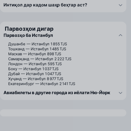
Интиқол дар кадом шаҳр беҳтар аст?
Парвозҳои дигар
Парвозҳо ба Истанбул
Душанбе — Истанбул
1 855 TJS
Тошканд — Истанбул
1 485 TJS
Маскав — Истанбул
898 TJS
Самарқанд — Истанбул
2 222 TJS
Лондон — Истанбул
595 TJS
Боку — Истанбул
1 037 TJS
Дубай — Истанбул
1 047 TJS
Хуҷанд — Истанбул
8 977 TJS
Екатеринбург — Истанбул
2 141 TJS
Авиабилеты в другие города из иёлати Ню-Йорк